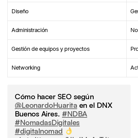
Diseño
Ge
Administración
No
Gestión de equipos y proyectos
Pr
Networking
Act
Cómo hacer SEO según
@LeonardoHuarita
en el DNX
Buenos Aires.
#NDBA
#NomadasDigitales
#digitalnomad